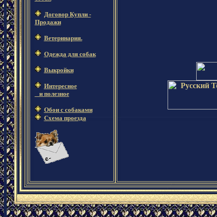
Договор Купли -
Продажи
Ветеринария.
Одежда для собак
Выкройки
Интересное
и полезное
Обои c cобаками
Схема проезда