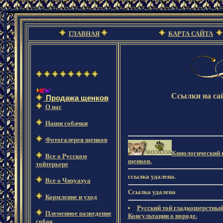
ГЛАВНАЯ
КАРТА САЙТА
Ссылки на сай
Продажа щенков
О нас
Наши собачки
Фотогалерея щенков
Кинологический ц
Все о Русском
щенков.
тойтерьере
ссылка удалена.
Все о Чихуахуа
Ссылка удалена
Кормление и уход
Русский той гладкошерстный
Племенное разведение
Консультации о породе.
собак